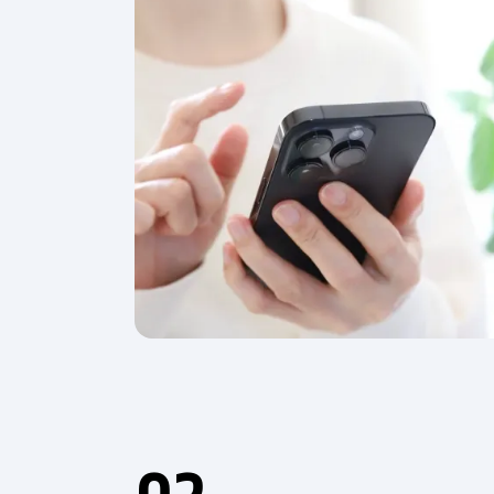
担
に
な
っ
て
い
ま
せ