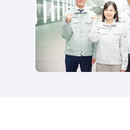
入
で
色
々
な
無
駄
を
カ