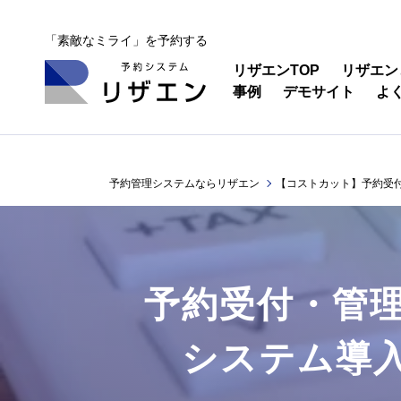
「素敵なミライ」を予約する
リザエンTOP
リザエン
事例
デモサイト
よ
予約管理システムならリザエン
【コストカット】予約受
【
コ
予約受付・管
ス
システム導
ト