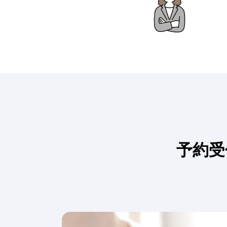
・
管
理
の
コ
ス
予約受
ト
が
負