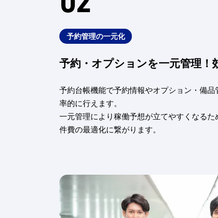
ん
か
予約管理の一元化
予約・オプションを一元管理！
？
シ
予約台帳機能で予約情報やオプション・備品
率的に行えます。
ス
一元管理により稼働予想が立てやすくなるた
件費の最適化に繋がります。
テ
ム
導