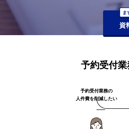
カ
ま
ッ
資
ト
】
予約受付業
予
約
予約受付業務の
受
人件費を削減したい
付