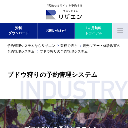
「素敵なミライ」を予約する
資料
1ヶ月無料
お問い合わせ
ダウンロード
トライアル
Menu
予約管理システムならリザエン
業種で選ぶ
観光ツアー・体験教室の
予約管理システム
ブドウ狩りの予約管理システム
ブドウ狩りの予約管理システム