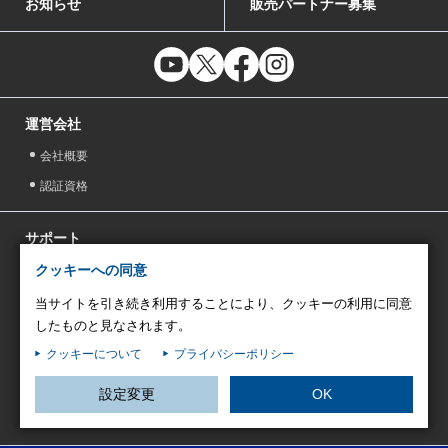
お知らせ
販売パートナー募集
運営会社
会社概要
認証資格
サポート
クッキーへの同意
サポート体制
プライバシーポリシー
当サイトを引き続き利用することにより、クッキーの利用に同意
したものと見なされます。
外部連携機能の規約及びプライバシーポリシー
クッキーについて
プライバシーポリシー
情報セキュリティ方針
クッキーポリシー
設定変更
OK
クッキー設定変更