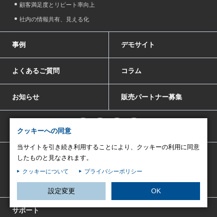
顧客満足度とリピート率向上
社内の情報共有、見える化
事例
デモサイト
よくあるご質問
コラム
お知らせ
販売パートナー募集
クッキーへの同意
当サイトを引き続き利用することにより、クッキーの利用に同意
運営会社
したものと見なされます。
会社概要
クッキーについて
プライバシーポリシー
認証資格
設定変更
OK
サポート