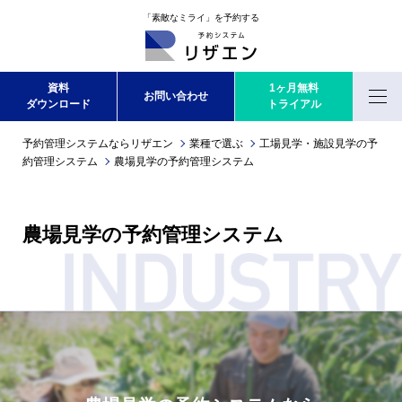
「素敵なミライ」を予約する
資料
1ヶ月無料
お問い合わせ
ダウンロード
トライアル
Menu
予約管理システムならリザエン
業種で選ぶ
工場見学・施設見学の予
約管理システム
農場見学の予約管理システム
農場見学の予約管理システム