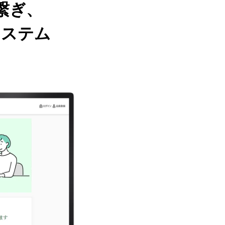
繋ぎ、
システム