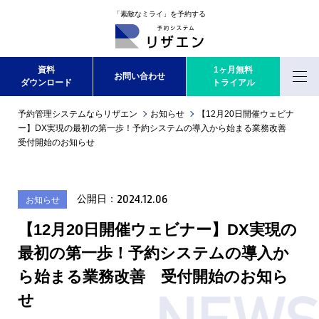
「素敵なミライ」を予約する
資料
1ヶ月無料
お問い合わせ
ダウンロード
トライアル
Menu
予約管理システムならリザエン
お知らせ
【12月20日開催ウェビナ
ー】DX実現の最初の第一歩！予約システムの導入から始まる業務改善
受付開始のお知らせ
2024.12.06
公開日：
お知らせ
更
新
【12月20日開催ウェビナー】DX実現の
日
最初の第一歩！予約システムの導入か
：
ら始まる業務改善 受付開始のお知ら
せ