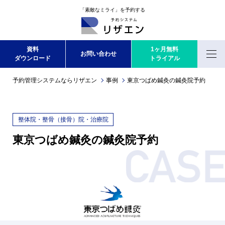
「素敵なミライ」を予約する
資料
1ヶ月無料
お問い合わせ
ダウンロード
トライアル
Menu
予約管理システムならリザエン
事例
東京つばめ鍼灸の鍼灸院予約
整体院・整骨（接骨）院・治療院
東京つばめ鍼灸の鍼灸院予約