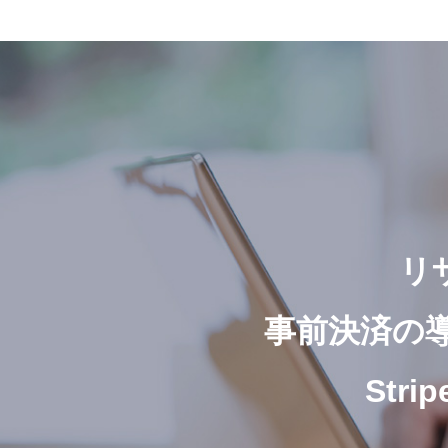
リ
事前決済の
St