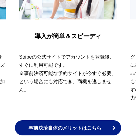
導入が簡単＆スピーディ
済
Stripe
の公式サイトでアカウントを登録後、
グ
ズ
すぐに利用可能です。
に
※事前決済可能な予約サイトが今すぐ必要、
非
加
という場合にも対応でき、商機を逃しませ
も
ん。
す
力
事前決済自体のメリットはこちら