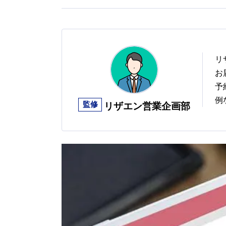
リ
お
予
例
監修
リザエン営業企画部