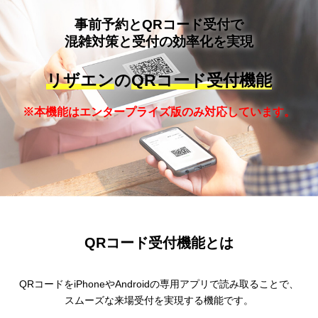
事前予約
と
QRコード受付
で
混雑対策と受付の効率化を実現
リザエン
の
QRコード受付機能
※本機能はエンタープライズ版のみ対応しています。
QRコード受付機能とは
QRコードをiPhoneやAndroidの専用アプリで読み取ることで、
スムーズな来場受付を実現する機能です。